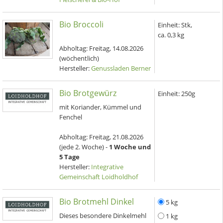
Bio Broccoli
Einheit:
Stk,
ca. 0,3 kg
Abholtag:
Freitag, 14.08.2026
(wöchentlich)
Hersteller:
Genussladen Berner
Bio Brotgewürz
Einheit:
250g
mit Koriander, Kümmel und
Fenchel
Abholtag:
Freitag, 21.08.2026
(jede 2. Woche) -
1 Woche und
5 Tage
Hersteller:
Integrative
Gemeinschaft Loidholdhof
Bio Brotmehl Dinkel
5 kg
Dieses besondere Dinkelmehl
1 kg