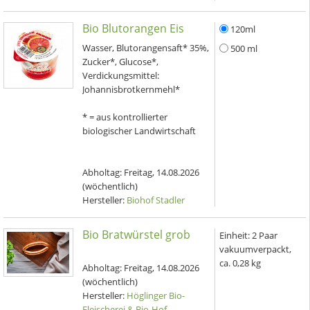
Bio Blutorangen Eis
120ml
Wasser, Blutorangensaft* 35%,
500 ml
Zucker*, Glucose*,
Verdickungsmittel:
Johannisbrotkernmehl*
* = aus kontrollierter
biologischer Landwirtschaft
Abholtag:
Freitag, 14.08.2026
(wöchentlich)
Hersteller:
Biohof Stadler
Bio Bratwürstel grob
Einheit:
2 Paar
vakuumverpackt,
ca. 0,28 kg
Abholtag:
Freitag, 14.08.2026
(wöchentlich)
Hersteller:
Höglinger Bio-
Fleischerei & Bio-Hof