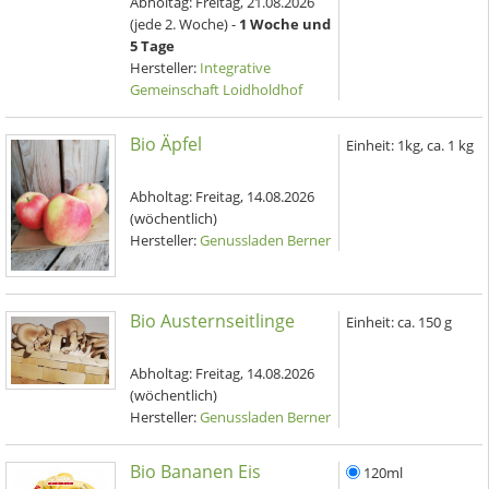
Abholtag:
Freitag, 21.08.2026
(jede 2. Woche) -
1 Woche und
5 Tage
Hersteller:
Integrative
Gemeinschaft Loidholdhof
Bio Äpfel
Einheit:
1kg, ca. 1 kg
Abholtag:
Freitag, 14.08.2026
(wöchentlich)
Hersteller:
Genussladen Berner
Bio Austernseitlinge
Einheit:
ca. 150 g
Abholtag:
Freitag, 14.08.2026
(wöchentlich)
Hersteller:
Genussladen Berner
Bio Bananen Eis
120ml