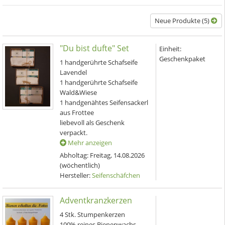
Neue Produkte (5)
"Du bist dufte" Set
Einheit:
Geschenkpaket
1 handgerührte Schafseife
Lavendel
1 handgerührte Schafseife
Wald&Wiese
1 handgenähtes Seifensackerl
aus Frottee
liebevoll als Geschenk
verpackt.
Mehr anzeigen
Abholtag:
Freitag, 14.08.2026
(wöchentlich)
Hersteller:
Seifenschäfchen
Adventkranzkerzen
4 Stk. Stumpenkerzen
100% reines Bienenwachs