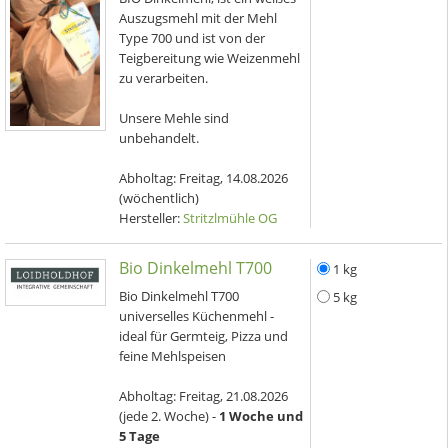
Auszugsmehl mit der Mehl
Type 700 und ist von der
Teigbereitung wie Weizenmehl
zu verarbeiten.
Unsere Mehle sind
unbehandelt.
Abholtag:
Freitag, 14.08.2026
(wöchentlich)
Hersteller:
Stritzlmühle OG
Bio Dinkelmehl T700
1 kg
Bio Dinkelmehl T700
5 kg
universelles Küchenmehl -
ideal für Germteig, Pizza und
feine Mehlspeisen
Abholtag:
Freitag, 21.08.2026
(jede 2. Woche) -
1 Woche und
5 Tage