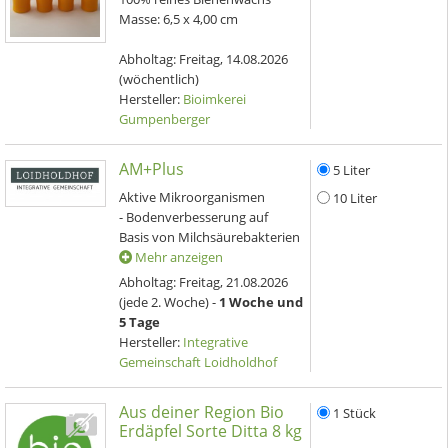
Masse: 6,5 x 4,00 cm
Abholtag:
Freitag, 14.08.2026
(wöchentlich)
Hersteller:
Bioimkerei
Gumpenberger
AM+Plus
5 Liter
Aktive Mikroorganismen
10 Liter
- Bodenverbesserung auf
Basis von Milchsäurebakterien
Mehr anzeigen
Abholtag:
Freitag, 21.08.2026
(jede 2. Woche) -
1 Woche und
5 Tage
Hersteller:
Integrative
Gemeinschaft Loidholdhof
Aus deiner Region Bio
1 Stück
Erdäpfel Sorte Ditta 8 kg