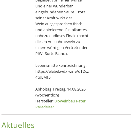
begleitet von feiner Würze
und einer wunderbar
eingebundenen Säure. Trotz
seiner Kraft wirkt der
Wein ausgesprochen frisch
und animierend. Ein pikantes,
nahezu endloses Finale macht
diesen Ausnahmewein zu
einem würdigen Vertreter der
PIWI-Sorte Bianca.
Lebensmittelkennzeichnung:
https://elabel.wdx.wine/dTDcz
4tdLMt5
Abholtag:
Freitag, 14.08.2026
(wöchentlich)
Hersteller:
Bioweinbau Peter
Paradeiser
Aktuelles