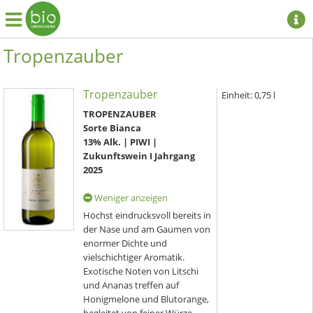
Tropenzauber
Tropenzauber
Einheit:
0,75 l
TROPENZAUBER
Sorte Bianca
13% Alk. | PIWI |
Zukunftswein I Jahrgang
2025
Weniger anzeigen
Höchst eindrucksvoll bereits in
der Nase und am Gaumen von
enormer Dichte und
vielschichtiger Aromatik.
Exotische Noten von Litschi
und Ananas treffen auf
Honigmelone und Blutorange,