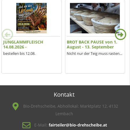
JUNGLAMMFLEISCH
BROT BACK PAUSE von 1.
14.08.2026 -
August - 13. September
bestellen bis 12.08.
Nicht nur der Teig muss rasten...
Kontakt
Bio-Drehscheibe, Abhollokal: Marktplatz 12, 4132
Lembach
E-Mail:
fairteiler@bio-drehscheibe.at