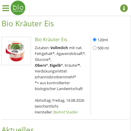
Bio Kräuter Eis
Bio Kräuter Eis
120ml
Zutaten:
Vollmilch
mit nat.
500 ml
Fettgehalt*, Agavendicksaft*,
Glucose*,
Obers
*,
Eigelb
*, Kräuter
*
,
Verdickungsmittel:
Johannisbrotkernmehl*
*= aus kontrollierter
biologischer Landwirtschaft
Abholtag:
Freitag, 14.08.2026
(wöchentlich)
Hersteller:
Biohof Stadler
Aktuelles