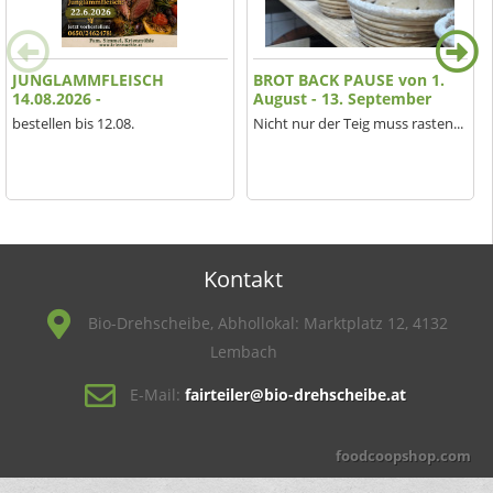
JUNGLAMMFLEISCH
BROT BACK PAUSE von 1.
14.08.2026 -
August - 13. September
bestellen bis 12.08.
Nicht nur der Teig muss rasten...
Kontakt
Bio-Drehscheibe, Abhollokal: Marktplatz 12, 4132
Lembach
E-Mail:
fairteiler@bio-drehscheibe.at
foodcoopshop.com