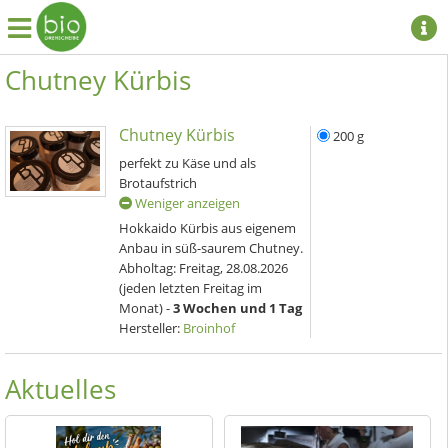
Chutney Kürbis
Chutney Kürbis
200 g
perfekt zu Käse und als
Brotaufstrich
Weniger anzeigen
Hokkaido Kürbis aus eigenem
Anbau in süß-saurem Chutney.
Abholtag:
Freitag, 28.08.2026
(jeden letzten Freitag im
Monat) -
3 Wochen und 1 Tag
Hersteller:
Broinhof
Aktuelles