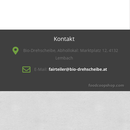
Kontakt
Bio-Drehscheibe, Abhollokal: Marktplatz 12, 4132
Lembach
E-Mail:
fairteiler@bio-drehscheibe.at
foodcoopshop.com